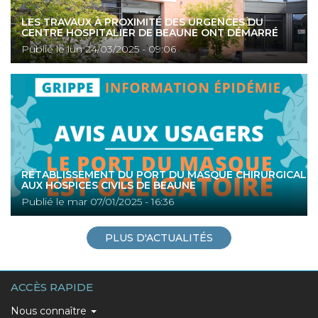
LES TRAVAUX À PROXIMITÉ DES URGENCES DU
CENTRE HOSPITALIER DE BEAUNE ONT DÉMARRÉ
Publié le
lun 24/03/2025 - 09:06
RÉTABLISSEMENT DU PORT DU MASQUE CHIRURGICAL
AUX HOSPICES CIVILS DE BEAUNE
Publié le
mar 07/01/2025 - 16:36
PLUS D'ACTUALITÉS
ACCÈS RAPIDE
MAIN
Nous connaître