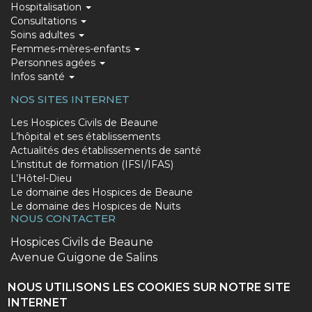
Hospitalisation
NAVIGATION
Consultations
Soins adultes
Femmes-mères-enfants
Personnes agées
Infos santé
NOS SITES INTERNET
PIED
Les Hospices Civils de Beaune
L’hôpital et ses établissements
DE
Actualités des établissements de santé
PAGE
L’institut de formation (IFSI/IFAS)
L’Hôtel-Dieu
(LIEN
Le domaine des Hospices de Beaune
DES
Le domaine des Hospices de Nuits
NOUS CONTACTER
SITES)
Adresse
Hospices Civils de Beaune
postale
Avenue Guigone de Salins
BP 40104 - 21203 BEAUNE CEDEX
Numéro
NOUS UTILISONS LES COOKIES SUR NOTRE SITE
03 80 24 44 44
ACCÈS DIVERS
de
INTERNET