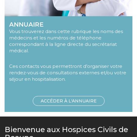
Texte
ANNUAIRE
de
Vous trouverez dans cette rubrique les noms des
présentation
médecins et les numéros de téléphone
correspondant à la ligne directe du secrétariat
médical.
Ces contacts vous permettront d’organiser votre
rendez-vous de consultations externes et/ou votre
séjour en hospitalisation.
Lien
vers
ACCÉDER À L'ANNUAIRE
la
page
Bienvenue aux Hospices Civils de
Contenu
2