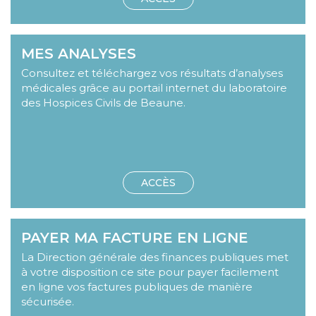
Image
MES ANALYSES
lien
Body
Consultez et téléchargez vos résultats d’analyses
médicales grâce au portail internet du laboratoire
des Hospices Civils de Beaune.
Lien
ACCÈS
Image
PAYER MA FACTURE EN LIGNE
lien
Body
La Direction générale des finances publiques met
à votre disposition ce site pour payer facilement
en ligne vos factures publiques de manière
sécurisée.