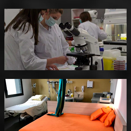
Image
3
Image
4