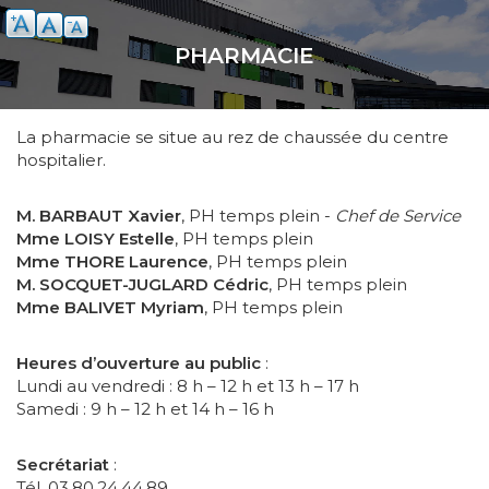
Aller
au
PHARMACIE
contenu
principal
La pharmacie se situe au rez de chaussée du centre
hospitalier.
M. BARBAUT Xavier
, PH temps plein -
Chef de Service
Mme LOISY Estelle
, PH temps plein
Mme THORE Laurence
, PH temps plein
M. SOCQUET-JUGLARD Cédric
, PH temps plein
Mme BALIVET Myriam
, PH temps plein
Heures d’ouverture au public
:
Lundi au vendredi : 8 h – 12 h et 13 h – 17 h
Samedi : 9 h – 12 h et 14 h – 16 h
Secrétariat
:
Tél. 03.80.24.44.89