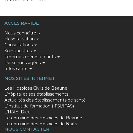
ACCÈS RAPIDE
MAIN
Nous connaître
Hospitalisation
NAVIGATION
Consultations
Soins adultes
Femmes-mères-enfants
Personnes agées
Infos santé
NOS SITES INTERNET
PIED
Les Hospices Civils de Beaune
L’hôpital et ses établissements
DE
Actualités des établissements de santé
PAGE
L’institut de formation (IFSI/IFAS)
L’Hôtel-Dieu
(LIEN
Le domaine des Hospices de Beaune
DES
Le domaine des Hospices de Nuits
NOUS CONTACTER
SITES)