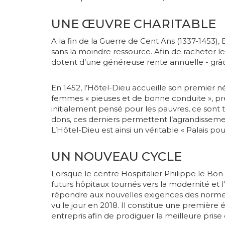
UNE ŒUVRE CHARITABLE
A la fin de la Guerre de Cent Ans (1337-1453), 
sans la moindre ressource. Afin de racheter leu
dotent d’une généreuse rente annuelle - grâce 
En 1452, l’Hôtel-Dieu accueille son premier n
femmes « pieuses et de bonne conduite », p
initialement pensé pour les pauvres, ce sont 
dons, ces derniers permettent l’agrandissement
L’Hôtel-Dieu est ainsi un véritable « Palais po
UN NOUVEAU CYCLE
Lorsque le centre Hospitalier Philippe le Bon a
futurs hôpitaux tournés vers la modernité et 
répondre aux nouvelles exigences des normes
vu le jour en 2018. Il constitue une première
entrepris afin de prodiguer la meilleure prise