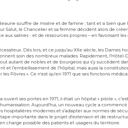
Beaune souffre de misère et de famine ; tant et si bien que le
r Salut, le Chancelier et sa femme décident alors de créer un
aux salines - et de ressources propres – en favorisant les d
écessiteux. Dès lors, et ce jusqu’au XXe siècle, les Dames h
rennent soin des nombreux malades. Rapidement, l’Hôtel-
tout autant de nobles et de bourgeois qui s’y succèdent dan
 et l’embellissement de l’hôpital, mais aussi la constitutio
ur les Pôvres ». Ce n’est qu’en 1971 que ses fonctions médica
 ouvert ses portes en 1971, il était un hôpital « pilote », c
l’humanisation. Aujourd’hui, un nouveau cycle a commencé : 
 hospitalières modernes et s’adapter aux normes de sécu
 étape importante dans le projet d’extension et de restruct
 en charge possible des patients et usagers du territoire.