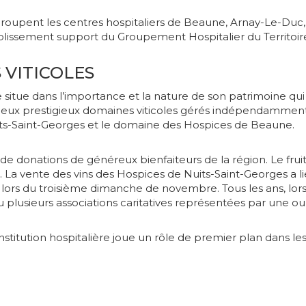
groupent les centres hospitaliers de Beaune, Arnay-Le-Duc,
ablissement support du Groupement Hospitalier du Territoir
 VITICOLES
re se situe dans l’importance et la nature de son patrimoin
rt, deux prestigieux domaines viticoles gérés indépendamment
ts-Saint-Georges et le domaine des Hospices de Beaune.
de donations de généreux bienfaiteurs de la région. Le frui
La vente des vins des Hospices de Nuits-Saint-Georges a l
 lors du troisième dimanche de novembre. Tous les ans, lors
ou plusieurs associations caritatives représentées par une ou
stitution hospitalière joue un rôle de premier plan dans les 