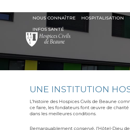
Aller
au
MAIN
contenu
NOUS CONNAÎTRE
HOSPITALISATION
principal
NAVIGATION
INFOS SANTÉ
UNE INSTITUTION HOS
L’histoire des Hospices Civils de Beaune comm
ce faire, les fondateurs font œuvre de charité
dans les meilleures conditions.
Remarquablement conservé, l’Hôtel-Dieu de B