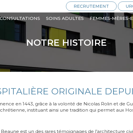
RECRUTEMENT
UR
CONSULTATIONS
SOINS ADULTES
FEMMES-MÈRES-
NOTRE HISTOIRE
PITALIÈRE ORIGINALE DEPUI
ence en 1443, grâce à la volonté de Nicolas Rolin et de Gui
 chrétienne, instituant ainsi une tradition qui permet aux H
eaune est un des rares témoignages de l’architecture civi